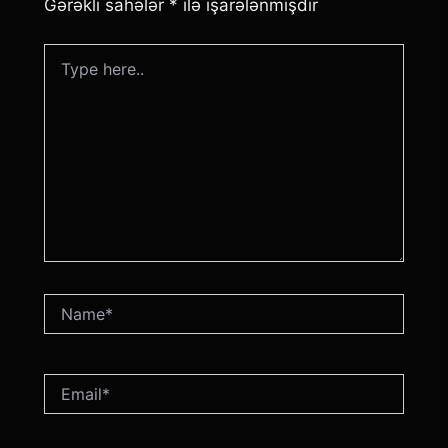
Gərəkli sahələr
*
ilə işarələnmişdir
Type
here..
Name*
Email*