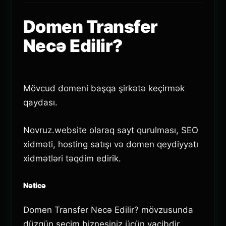
Domen Transfer
Necə Edilir?
Mövcud domeni başqa şirkətə keçirmək
qaydası.
Novruz.website olaraq sayt qurulması, SEO
xidməti, hosting satışı və domen qeydiyyatı
xidmətləri təqdim edirik.
Nəticə
Domen Transfer Necə Edilir? mövzusunda
düzgün seçim biznesiniz üçün vacibdir.