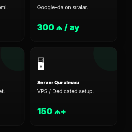
emi.
Google-da ön sıralar.
300 ₼ / ay
🖥️
Server Qurulması
et.
VPS / Dedicated setup.
150 ₼+