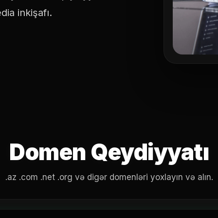
ia inkişafı.
Domen Qeydiyyatı
.az .com .net .org və digər domenləri yoxlayın və alın.