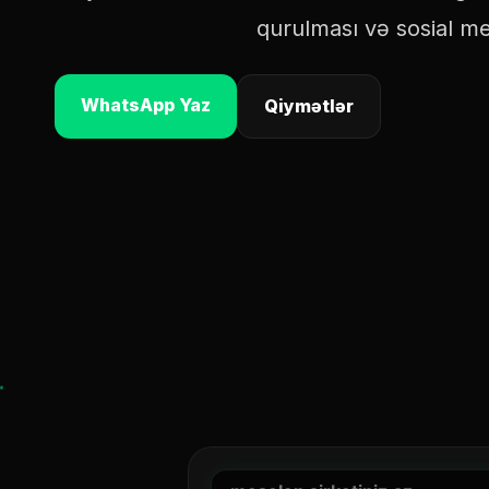
qurulması və sosial med
WhatsApp Yaz
Qiymətlər