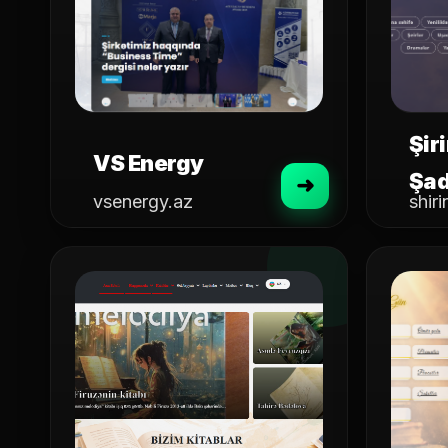
Şir
VS Energy
Şa
vsenergy.az
shir