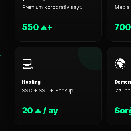
Premium korporativ sayt.
Media p
550 ₼+
700
💻
🌍
Hosting
Domen 
SSD + SSL + Backup.
.az .co
20 ₼ / ay
Sorğ