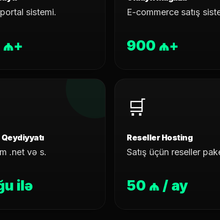
ortal sistemi.
E-commerce satış sist
 ₼+
900 ₼+
🛒
Qeydiyyatı
Reseller Hosting
m .net və s.
Satış üçün reseller pak
u ilə
50 ₼ / ay