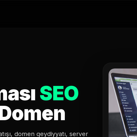
ması
SEO
& Domen
atışı, domen qeydiyyatı, server