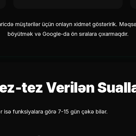
ricdə müştərilər üçün onlayn xidmət göstəririk. Məqsəd
böyütmək və Google-da ön sıralara çıxarmaqdır.
ez-tez Verilən Suall
r isə funksiyalara görə 7-15 gün çəkə bilər.