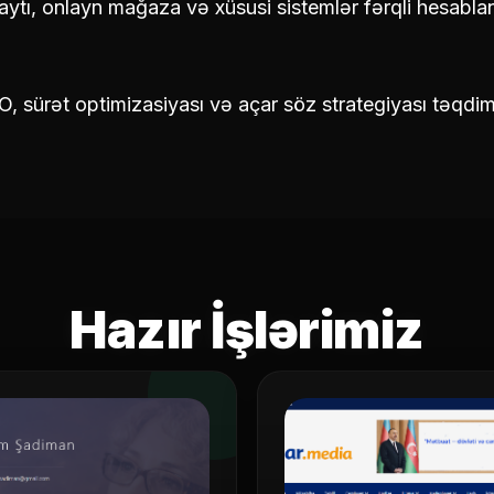
ytı, onlayn mağaza və xüsusi sistemlər fərqli hesablan
, sürət optimizasiyası və açar söz strategiyası təqdim 
Hazır İşlərimiz