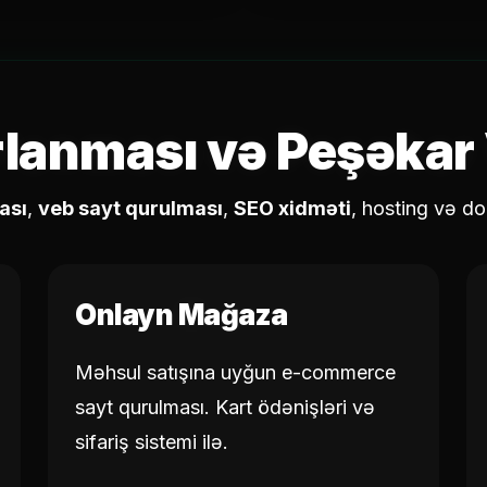
rlanması və Peşəkar 
ası
,
veb sayt qurulması
,
SEO xidməti
, hosting və do
Onlayn Mağaza
Məhsul satışına uyğun e-commerce
sayt qurulması. Kart ödənişləri və
sifariş sistemi ilə.