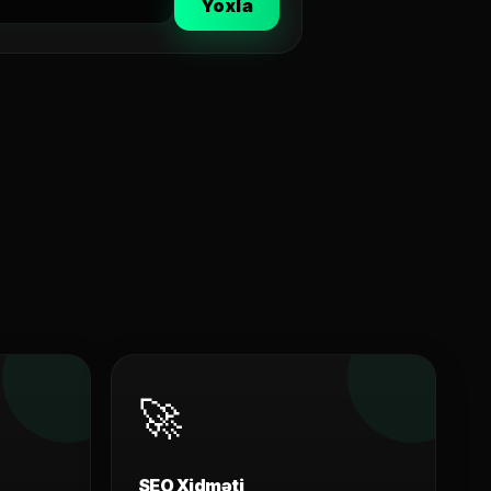
Yoxla
🚀
SEO Xidməti