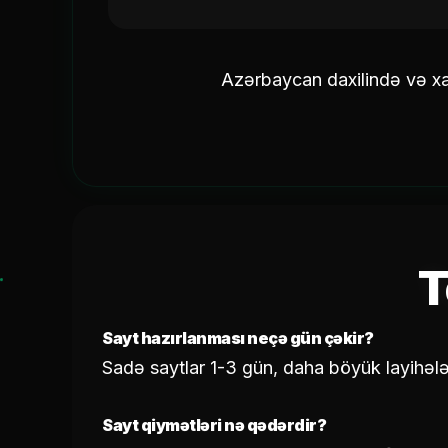
Azərbaycan daxilində və xa
T
Sayt hazırlanması neçə gün çəkir?
Sadə saytlar 1-3 gün, daha böyük layihələ
Sayt qiymətləri nə qədərdir?