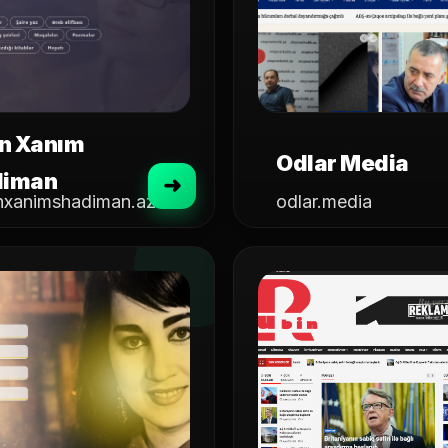
in Xanım
Odlar Media
diman
inxanimshadiman.az
odlar.media