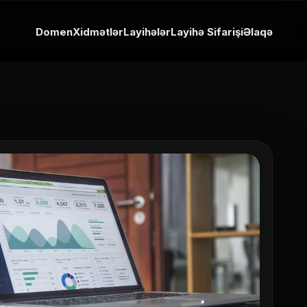
Domen
Xidmətlər
Layihələr
Layihə Sifarişi
Əlaqə