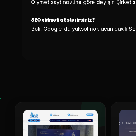
Qiymət sayt növünə görə dəyişir. Şirkət sa
SEO xidməti göstərirsiniz?
Bəli. Google-da yüksəlmək üçün daxili SEO