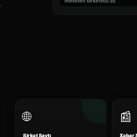
🌐
📰
Şirkət Saytı
Xəbər 