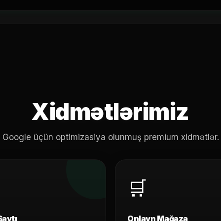
Xidmətlərimiz
Google üçün optimizasiya olunmuş premium xidmətlər.
🛒
Saytı
Onlayn Mağaza