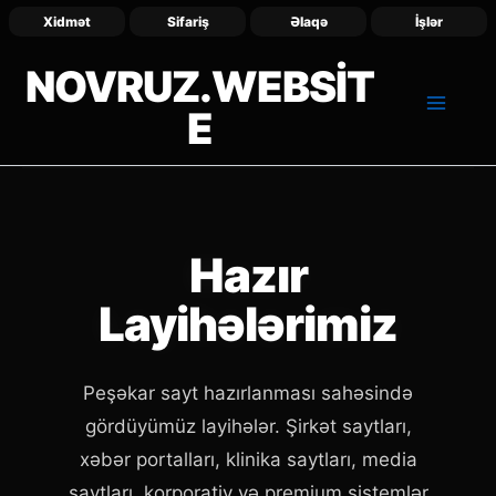
Xidmət
Sifariş
Əlaqə
İşlər
NOVRUZ.WEBSIT
E
Hazır
Layihələrimiz
Peşəkar sayt hazırlanması sahəsində
gördüyümüz layihələr. Şirkət saytları,
xəbər portalları, klinika saytları, media
saytları, korporativ və premium sistemlər