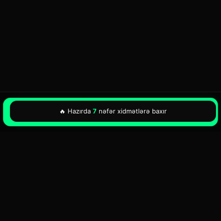
🔥 Hazırda
7
nəfər xidmətlərə baxır
WhatsApp ilə Yaz
500+
Tamamlanan Layihə