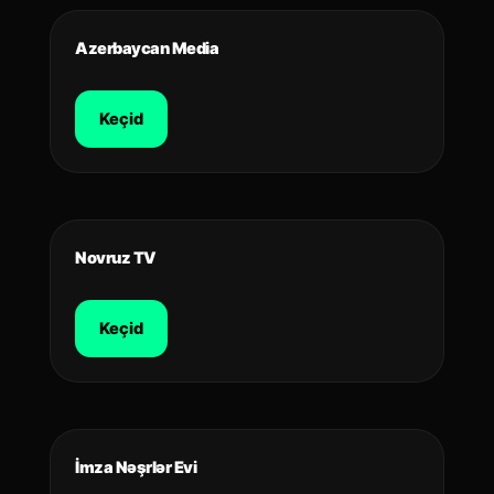
Azerbaycan Media
Keçid
Novruz TV
Keçid
İmza Nəşrlər Evi