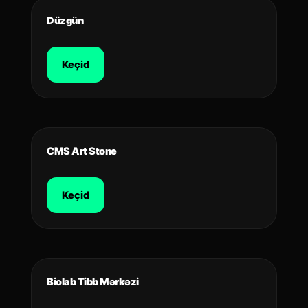
Düzgün
Keçid
CMS Art Stone
Keçid
Biolab Tibb Mərkəzi