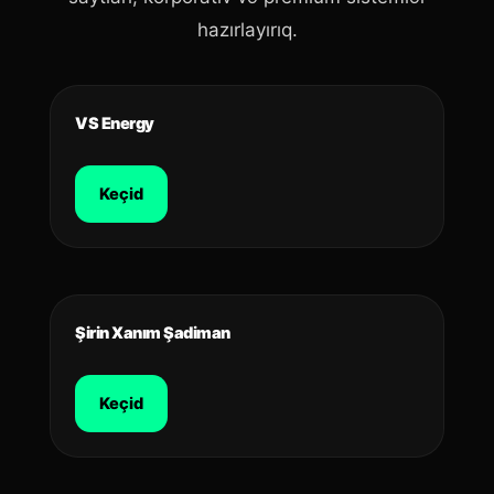
hazırlayırıq.
VS Energy
Keçid
Şirin Xanım Şadiman
Keçid