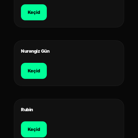
Keçid
Nurəngiz Gün
Keçid
Rubin
Keçid