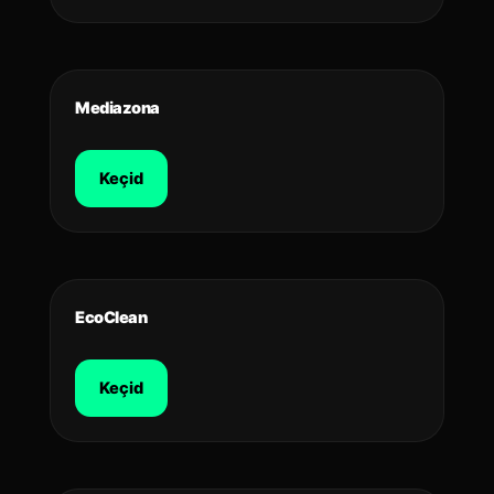
Mediazona
Keçid
EcoClean
Keçid