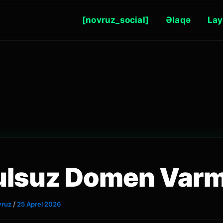
[novruz_social]
Əlaqə
Lay
ulsuz Domen Varm
/
vruz
25 Aprel 2026