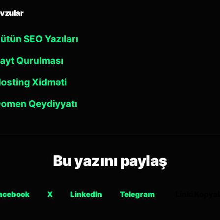
vzular
ütün SEO Yazıları
ayt Qurulması
osting Xidməti
omen Qeydiyyatı
Bu yazını paylaş
acebook
X
LinkedIn
Telegram
Linki Kopyal