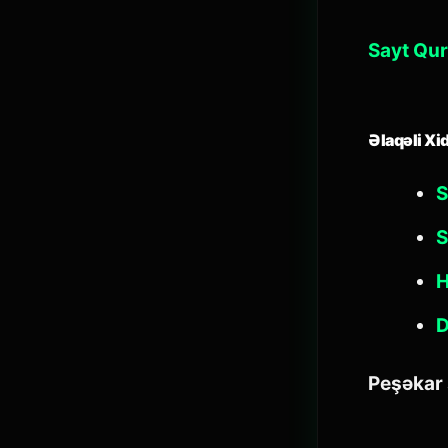
Sayt Qur
Əlaqəli Xi
S
S
H
D
Peşəkar 