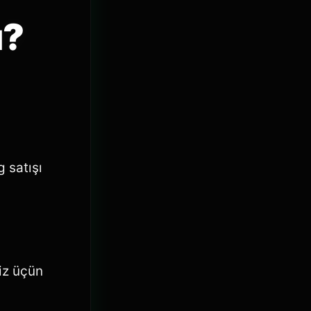
ı?
 satışı
iz üçün