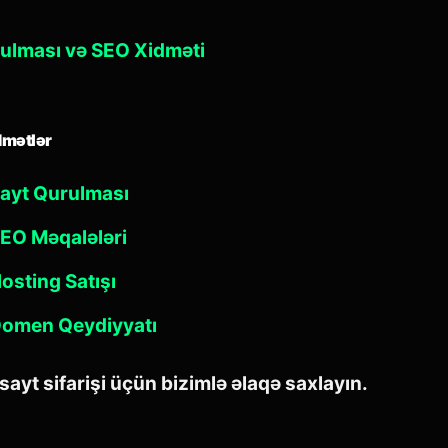
ulması və SEO Xidməti
dmətlər
ayt Qurulması
EO Məqalələri
osting Satışı
omen Qeydiyyatı
sayt sifarişi üçün bizimlə əlaqə saxlayın.