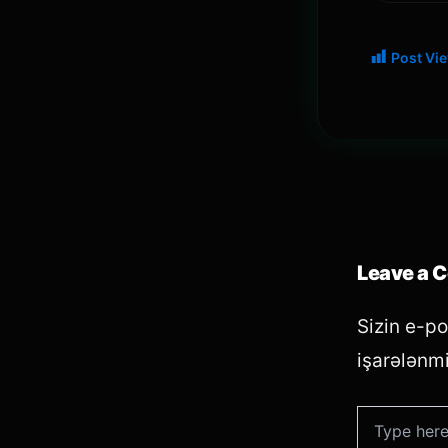
Post Vi
Leave a 
Sizin e-p
işarələnmi
Type
here..