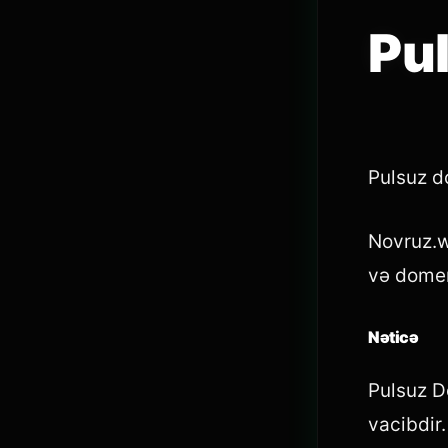
Pu
Pulsuz do
Novruz.w
və domen
Nəticə
Pulsuz D
vacibdir.