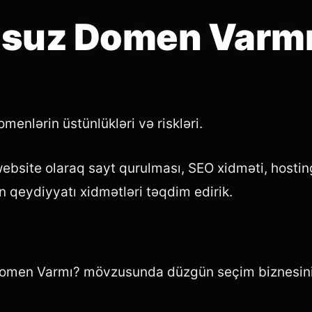
lsuz Domen Varm
menlərin üstünlükləri və riskləri.
ebsite olaraq sayt qurulması, SEO xidməti, hosting
 qeydiyyatı xidmətləri təqdim edirik.
omen Varmı? mövzusunda düzgün seçim biznesin