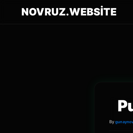
NOVRUZ.WEBSITE
P
By
gunayno