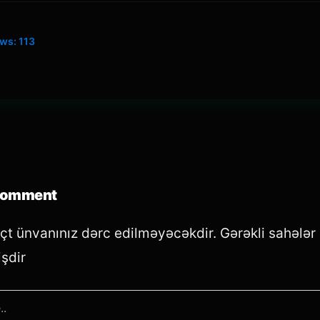
ews:
113
Comment
oçt ünvanınız dərc edilməyəcəkdir.
Gərəkli sahələr
şdir