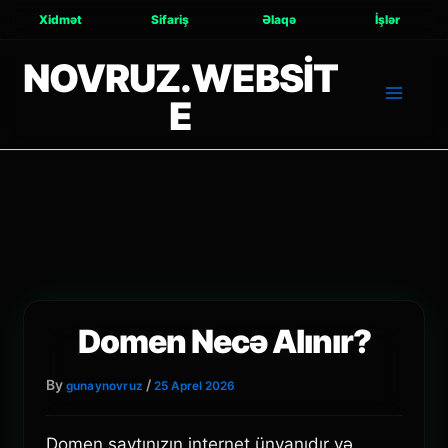
Xidmət
Sifariş
Əlaqə
İşlər
NOVRUZ.WEBSIT
E
Domen Necə Alınır?
By
/
gunaynovruz
25 Aprel 2026
Domen saytınızın internet ünvanıdır və