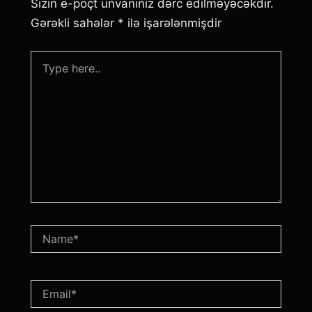
Sizin e-poçt ünvanınız dərc edilməyəcəkdir.
Gərəkli sahələr
*
ilə işarələnmişdir
Type
here..
Name*
Email*