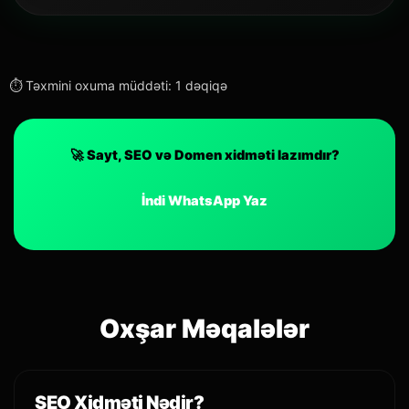
⏱ Təxmini oxuma müddəti: 1 dəqiqə
🚀 Sayt, SEO və Domen xidməti lazımdır?
İndi WhatsApp Yaz
Oxşar Məqalələr
SEO Xidməti Nədir?