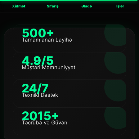
Xidmət
Sifariş
Əlaqə
İşlər
500+
Tamamlanan Layihə
4.9/5
Müştəri Məmnuniyyəti
24/7
Texniki Dəstək
2015+
Təcrübə və Güvən