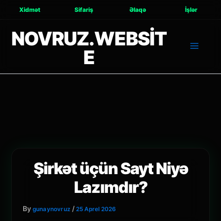
Xidmət
Sifariş
Əlaqə
İşlər
NOVRUZ.WEBSIT
E
Şirkət üçün Sayt Niyə
Lazımdır?
By
/
gunaynovruz
25 Aprel 2026