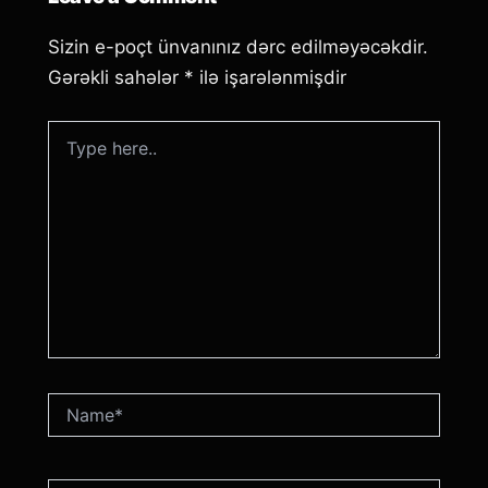
Sizin e-poçt ünvanınız dərc edilməyəcəkdir.
Gərəkli sahələr
*
ilə işarələnmişdir
Type
here..
Name*