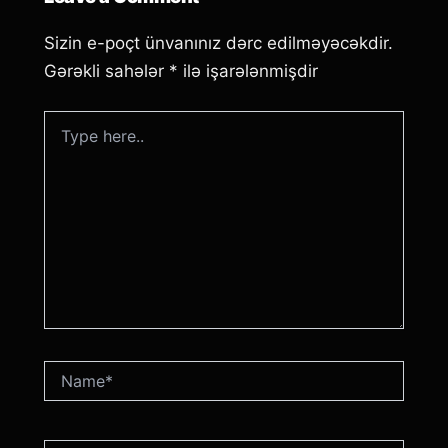
Sizin e-poçt ünvanınız dərc edilməyəcəkdir.
Gərəkli sahələr
*
ilə işarələnmişdir
Type
here..
Name*