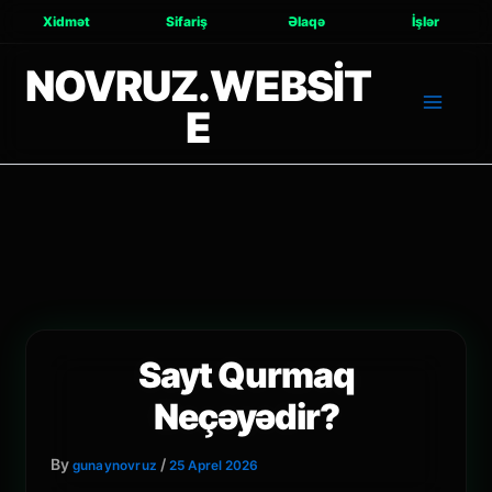
Xidmət
Sifariş
Əlaqə
İşlər
NOVRUZ.WEBSIT
E
Sayt Qurmaq
Neçəyədir?
By
/
gunaynovruz
25 Aprel 2026