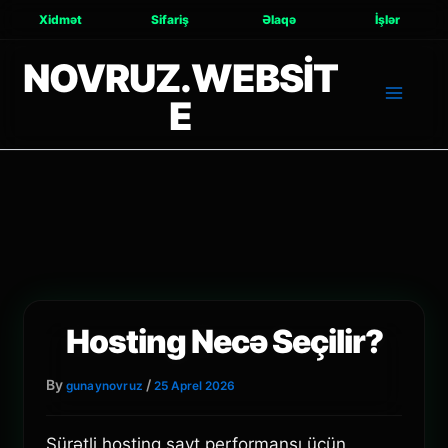
Xidmət
Sifariş
Əlaqə
İşlər
NOVRUZ.WEBSIT
E
Hosting Necə Seçilir?
By
/
gunaynovruz
25 Aprel 2026
Sürətli hosting sayt performansı üçün