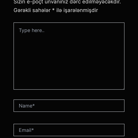
Sizin e-poçt ünvanınız dərc edilməyəcəkdir.
Gərəkli sahələr
*
ilə işarələnmişdir
Type
here..
Name*
Email*