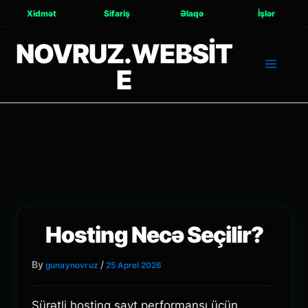
Xidmət
Sifariş
Əlaqə
İşlər
NOVRUZ.WEBSIT
E
Hosting Necə Seçilir?
By
/
gunaynovruz
25 Aprel 2026
Sürətli hosting sayt performansı üçün