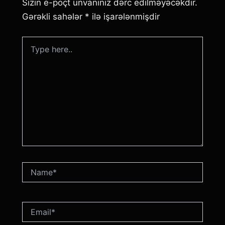
Sizin e-poçt ünvanınız dərc edilməyəcəkdir.
Gərəkli sahələr
*
ilə işarələnmişdir
Type
here..
Name*
Email*