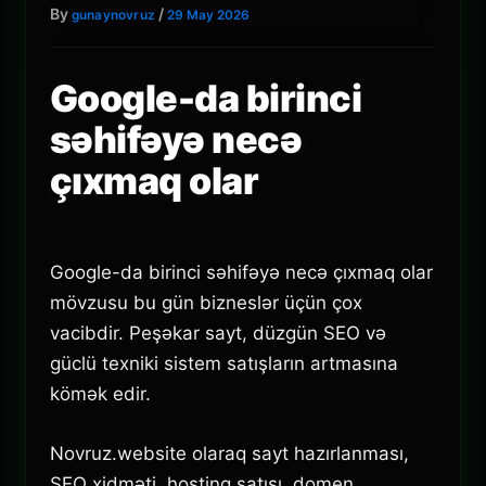
By
/
gunaynovruz
29 May 2026
Google-da birinci
səhifəyə necə
çıxmaq olar
Google-da birinci səhifəyə necə çıxmaq olar
mövzusu bu gün bizneslər üçün çox
vacibdir. Peşəkar sayt, düzgün SEO və
güclü texniki sistem satışların artmasına
kömək edir.
Novruz.website olaraq sayt hazırlanması,
SEO xidməti, hosting satışı, domen