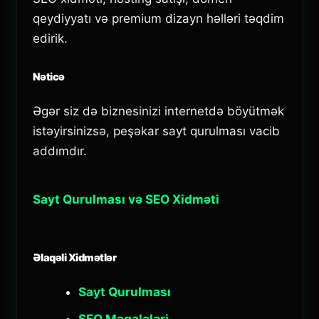
qeydiyyatı və premium dizayn həlləri təqdim
edirik.
Nəticə
Əgər siz də biznesinizi internetdə böyütmək
istəyirsinizsə, peşəkar sayt qurulması vacib
addımdır.
Sayt Qurulması və SEO Xidməti
Əlaqəli Xidmətlər
Sayt Qurulması
SEO Məqalələri