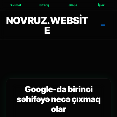
Xidmət
Sifariş
Əlaqə
İşlər
NOVRUZ.WEBSIT
E
Google-da birinci
səhifəyə necə çıxmaq
olar