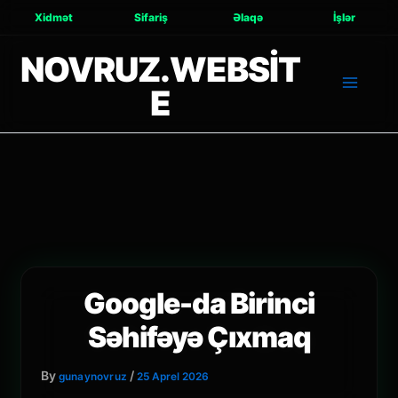
Xidmət
Sifariş
Əlaqə
İşlər
NOVRUZ.WEBSIT
E
Google-da Birinci
Səhifəyə Çıxmaq
By
/
gunaynovruz
25 Aprel 2026