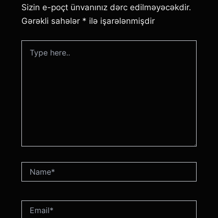
Sizin e-poçt ünvanınız dərc edilməyəcəkdir.
Gərəkli sahələr
*
ilə işarələnmişdir
Type
here..
Name*
Email*